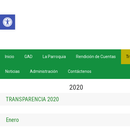
Abrir barra de herramientas
Inicio
GAD
La Parroquia
Rendición de Cuentas
Tr
Noticias
Administración
Contáctenos
2020
TRANSPARENCIA 2020
Enero