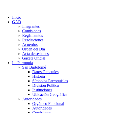
Inicio
GAD
Integrantes
Comisiones
Reglamentos
Resoluciones
Acuerdos
Orden del Dia
Acta de sesiones
Gaceta Oficial
La Parroquia
San Bartolomé
Datos Generales
Historia
Símbolos Parroquiales
División Política
Instituciones
Ubicación Geográfica
Autoridades
Orgánico Funcional
Autoridades
Comisiones