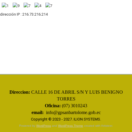
 dirección IP : 216.73.216.214
Direccion:
CALLE 16 DE ABRIL S/N Y LUIS BENIGNO
TORRES
Oficina:
(07) 3010243
email:
info@gpsanbartolome.gob.ec
Copyright © 2023 - 2027.
ILION SYSTEMS
.
Powered by
WordPress
and
WordPress Theme
created with Artisteer.