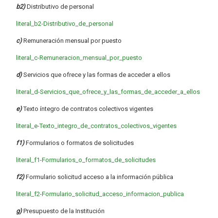
b2)
Distributivo de personal
literal_b2-Distributivo_de_personal
c)
Remuneración mensual por puesto
literal_c-Remuneracion_mensual_por_puesto
d)
Servicios que ofrece y las formas de acceder a ellos
literal_d-Servicios_que_ofrece_y_las_formas_de_acceder_a_ellos
e)
Texto íntegro de contratos colectivos vigentes
literal_e-Texto_integro_de_contratos_colectivos_vigentes
f1)
Formularios o formatos de solicitudes
literal_f1-Formularios_o_formatos_de_solicitudes
f2)
Formulario solicitud acceso a la información pública
literal_f2-Formulario_solicitud_acceso_informacion_publica
g)
Presupuesto de la Institución