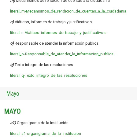
m)
Mecanismos de rendición de cuentas a la ciudadanía
literal_m-Mecanismos_de_rendicion_de_cuentas_a_la_ciudadania
n)
Viáticos, informes de trabajo y justificativos
literal_n-Viaticos_informes_de_trabajo_y_justificativos
o)
Responsable de atender la información pública
literal_o-Responsable_de_atender_la_informacion_publica
q)
Texto íntegro de las resoluciones
literal_q-Texto_integro_de_las_resoluciones
Mayo
MAYO
a1)
Organigrama de la Institución
literal_a1-organigrama_de_la_institucion