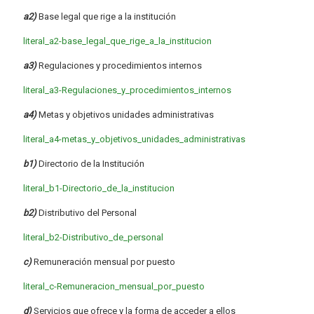
a2)
Base legal que rige a la institución
literal_a2-base_legal_que_rige_a_la_institucion
a3)
Regulaciones y procedimientos internos
literal_a3-Regulaciones_y_procedimientos_internos
a4)
Metas y objetivos unidades administrativas
literal_a4-metas_y_objetivos_unidades_administrativas
b1)
Directorio de la Institución
literal_b1-Directorio_de_la_institucion
b2)
Distributivo del Personal
literal_b2-Distributivo_de_personal
c)
Remuneración mensual por puesto
literal_c-Remuneracion_mensual_por_puesto
d)
Servicios que ofrece y la forma de acceder a ellos