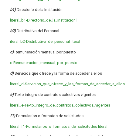
b1)
Directorio de la Institución
literal_b1-Directorio_de_la_institucion
l
b2)
Distributivo del Personal
iteral_b2-Distributivo_de_personal
literal
c)
Remuneración mensual por puesto
c-Remuneracion_mensual_por_puesto
d)
Servicios que ofrece y la forma de acceder a ellos
literal_d-Servicios_que_ofrece_y_las_formas_de_acceder_a_ellos
e)
Texto íntegro de contratos colectivos vigentes
literal_e-Texto_integro_de_contratos_colectivos_vigentes
f1)
Formularios o formatos de solicitudes
literal_f1-Formularios_o_formatos_de_solicitudes
literal_