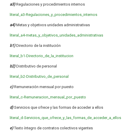
a3)
Regulaciones y procedimientos internos
literal_a3-Regulaciones_y_procedimientos_internos
a4)
Metas y objetivos unidades administrativas
literal_a4-metas_y_objetivos_unidades_administrativas
b1)
Directorio de la institución
literal_b1-Directorio_de_la_institucion
b2)
Distributivo de personal
literal_b2-Distributivo_de_personal
c)
Remuneración mensual por puesto
literal_c-Remuneracion_mensual_por_puesto
d)
Servicios que ofrece y las formas de acceder a ellos
literal_d-Servicios_que_ofrece_y_las_formas_de_acceder_a_ellos
e)
Texto íntegro de contratos colectivos vigentes