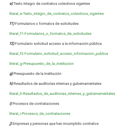
e)
Texto íntegro de contratos colectivos vigentes
literal_e-Texto_integro_de_contratos_colectivos_vigentes
f1)
Formularios o formatos de solicitudes
literal_f1-Formularios_o_formatos_de_solicitudes
f2)
Formulario solicitud acceso a la información pública
literal_f2-Formulario_solicitud_acceso_informacion_publica
literal_g-Presupuesto_de_la_institucion
g)
Presupuesto de la Institución
h)
Resultados de auditorías internas y gubernamentales
literal_h-Resultados_de_auditorias_internas_y_gubernamentales
i)
Procesos de contrataciones
literal_i-Procesos_de_contrataciones
j)
Empresas y personas que han incumplido contratos