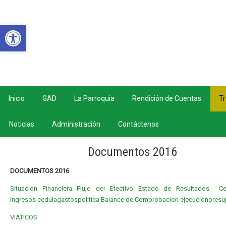
Abrir barra de herramientas
Inicio
GAD
La Parroquia
Rendición de Cuentas
Tr
Noticias
Administración
Contáctenos
Documentos 2016
DOCUMENTOS 2016
Situacion Financiera
Flujo del Efectivo
Estado de Resultados
Ce
Ingresos
cedulagastospolitica
Balance de Comprobacion
ejecucionpresu
VIATICOS