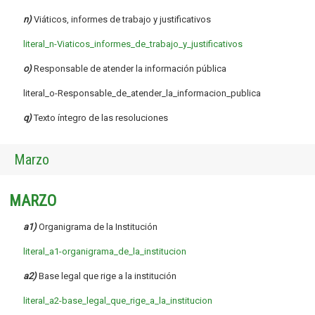
n)
Viáticos, informes de trabajo y justificativos
literal_n-Viaticos_informes_de_trabajo_y_justificativos
o)
Responsable de atender la información pública
literal_o-Responsable_de_atender_la_informacion_publica
q)
Texto íntegro de las resoluciones
Marzo
MARZO
a1)
Organigrama de la Institución
literal_a1-organigrama_de_la_institucion
a2)
Base legal que rige a la institución
literal_a2-base_legal_que_rige_a_la_institucion