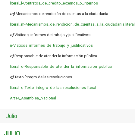
literal_l-Contratos_de_credito_externos_o_internos
m)
Mecanismos de rendición de cuentas a la ciudadanía
literal_m-Mecanismos_de_rendicion_de_cuentas_a_la_ciudadania
litera
n)
Viáticos, informes de trabajo y justificativos
n-Viaticos_informes_de_trabajo_y_justificativos
o)
Responsable de atender la información pública
literal_o-Responsable_de_atender_la_informacion_publica
q)
Texto íntegro de las resoluciones
literal_q-Texto_integro_de_las_resoluciones
literal_
Art14_Asamblea_Nacional
Julio
JULIO