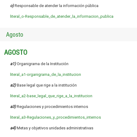
o)
Responsable de atender la información pública
literal_o-Responsable_de_atender_la_informacion_publica
Agosto
AGOSTO
a1)
Organigrama de la Institución
literal_a1-organigrama_de_la_institucion
a2)
Base legal que rige a la institución
literal_a2-base_legal_que_rige_a_la_institucion
a3)
Regulaciones y procedimientos internos
literal_a3-Regulaciones_y_procedimientos_internos
a4)
Metas y objetivos unidades administrativas