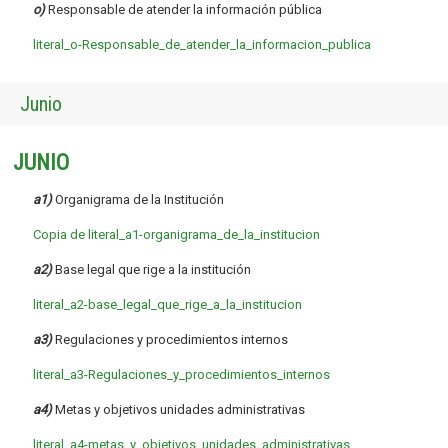
o)
Responsable de atender la información pública
literal_o-Responsable_de_atender_la_informacion_publica
Junio
JUNIO
a1)
Organigrama de la Institución
Copia de literal_a1-organigrama_de_la_institucion
a2)
Base legal que rige a la institución
literal_a2-base_legal_que_rige_a_la_institucion
a3)
Regulaciones y procedimientos internos
literal_a3-Regulaciones_y_procedimientos_internos
a4)
Metas y objetivos unidades administrativas
literal_a4-metas_y_objetivos_unidades_administrativas