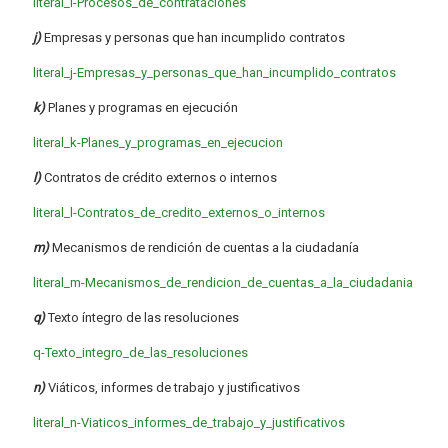
literal_i-Procesos_de_contrataciones
j)
Empresas y personas que han incumplido contratos
literal_j-Empresas_y_personas_que_han_incumplido_contratos
k)
Planes y programas en ejecución
literal_k-Planes_y_programas_en_ejecucion
l)
Contratos de crédito externos o internos
literal_l-Contratos_de_credito_externos_o_internos
m)
Mecanismos de rendición de cuentas a la ciudadanía
literal_m-Mecanismos_de_rendicion_de_cuentas_a_la_ciudadania
q)
Texto íntegro de las resoluciones
q-Texto_integro_de_las_resoluciones
n)
Viáticos, informes de trabajo y justificativos
literal_n-Viaticos_informes_de_trabajo_y_justificativos