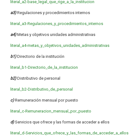
literal_a2-base_legal_que_rige_a_la_institucion
a3)
Regulaciones y procedimientos internos
literal_a3-Regulaciones_y_procedimientos_internos
a4)
Metas y objetivos unidades administrativas
literal_a4-metas_y_objetivos_unidades_administrativas
b1)
Directorio de la institución
literal_b1-Directorio_de_la_institucion
b2)
Distributivo de personal
literal_b2-Distributivo_de_personal
c)
Remuneración mensual por puesto
literal_c-Remuneracion_mensual_por_puesto
d)
Servicios que ofrece y las formas de acceder a ellos
literal_d-Servicios_que_ofrece_y_las_formas_de_acceder_a_ellos