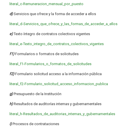
literal_c-Remuneracion_mensual_por_puesto
d)
Servicios que ofrece y la forma de acceder a ellos
literal_d-Servicios_que_ofrece_y_las_formas_de_acceder_a_ellos
e)
Texto íntegro de contratos colectivos vigentes
literal_e-Texto_integro_de_contratos_colectivos_vigentes
f1)
Formularios o formatos de solicitudes
literal_f1-Formularios_o_formatos_de_solicitudes
f2)
Formulario solicitud acceso a la información pública
literal_f2-Formulario_solicitud_acceso_informacion_publica
g)
Presupuesto de la Institución
h)
Resultados de auditorías internas y gubernamentales
literal_h-Resultados_de_auditorias_internas_y_gubernamentales
i)
Procesos de contrataciones