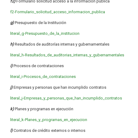
f2)
Formulario solicitud acceso a la información pública
f2-Formulario_solicitud_acceso_informacion_publica
g)
Presupuesto de la Institución
literal_g-Presupuesto_de_la_institucion
h)
Resultados de auditorías internas y gubernamentales
literal_h-Resultados_de_auditorias_internas_y_gubernamentales
i)
Procesos de contrataciones
literal_i-Procesos_de_contrataciones
j)
Empresas y personas que han incumplido contratos
literal_j-Empresas_y_personas_que_han_incumplido_contratos
k)
Planes y programas en ejecución
literal_k-Planes_y_programas_en_ejecucion
l)
Contratos de crédito externos o internos