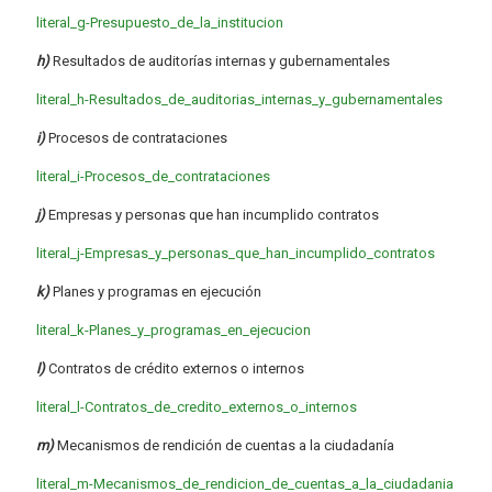
literal_g-Presupuesto_de_la_institucion
h)
Resultados de auditorías internas y gubernamentales
literal_h-Resultados_de_auditorias_internas_y_gubernamentales
i)
Procesos de contrataciones
literal_i-Procesos_de_contrataciones
j)
Empresas y personas que han incumplido contratos
literal_j-Empresas_y_personas_que_han_incumplido_contratos
k)
Planes y programas en ejecución
literal_k-Planes_y_programas_en_ejecucion
l)
Contratos de crédito externos o internos
literal_l-Contratos_de_credito_externos_o_internos
m)
Mecanismos de rendición de cuentas a la ciudadanía
literal_m-Mecanismos_de_rendicion_de_cuentas_a_la_ciudadania