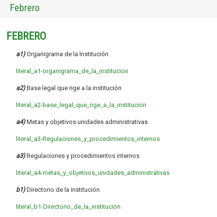
Febrero
FEBRERO
a1)
Organigrama de la Institución
literal_a1-organigrama_de_la_institucion
a2)
Base legal que rige a la institución
literal_a2-base_legal_que_rige_a_la_institucion
a4)
Metas y objetivos unidades administrativas
literal_a3-Regulaciones_y_procedimientos_internos
a3)
Regulaciones y procedimientos internos
literal_a4-metas_y_objetivos_unidades_administrativas
b1)
Directorio de la institución
literal_b1-Directorio_de_la_institucion