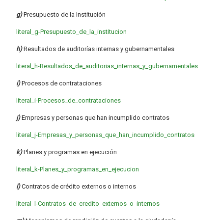
g)
Presupuesto de la Institución
literal_g-Presupuesto_de_la_institucion
h)
Resultados de auditorías internas y gubernamentales
literal_h-Resultados_de_auditorias_internas_y_gubernamentales
i)
Procesos de contrataciones
literal_i-Procesos_de_contrataciones
j)
Empresas y personas que han incumplido contratos
literal_j-Empresas_y_personas_que_han_incumplido_contratos
k)
Planes y programas en ejecución
literal_k-Planes_y_programas_en_ejecucion
l)
Contratos de crédito externos o internos
literal_l-Contratos_de_credito_externos_o_internos