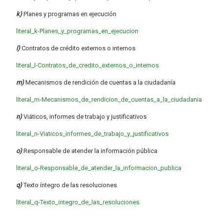
k)
Planes y programas en ejecución
literal_k-Planes_y_programas_en_ejecucion
l)
Contratos de crédito externos o internos
literal_l-Contratos_de_credito_externos_o_internos
m)
Mecanismos de rendición de cuentas a la ciudadanía
literal_m-Mecanismos_de_rendicion_de_cuentas_a_la_ciudadania
n)
Viáticos, informes de trabajo y justificativos
literal_n-Viaticos_informes_de_trabajo_y_justificativos
o)
Responsable de atender la información pública
literal_o-Responsable_de_atender_la_informacion_publica
q)
Texto íntegro de las resoluciones
literal_q-Texto_integro_de_las_resoluciones