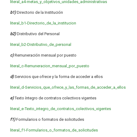
literal_a4-metas_y_objetivos_unidades_administrativas
b1)
Directorio de la Institución
literal_b1-Directorio_de_la_institucion
b2)
Distributivo del Personal
literal_b2-Distributivo_de_personal
c)
Remuneración mensual por puesto
literal_c-Remuneracion_mensual_por_puesto
d)
Servicios que ofrece y la forma de acceder a ellos
literal_d-Servicios_que_ofrece_y_las_formas_de_acceder_a_ellos
e)
Texto íntegro de contratos colectivos vigentes
literal_e-Texto_integro_de_contratos_colectivos_vigentes
f1)
Formularios o formatos de solicitudes
literal_f1-Formularios_o_formatos_de_solicitudes