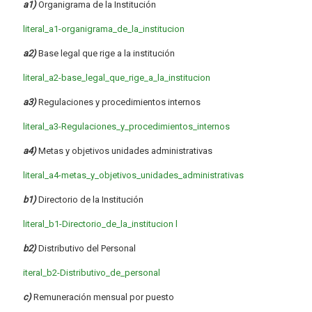
a1)
Organigrama de la Institución
literal_a1-organigrama_de_la_institucion
a2)
Base legal que rige a la institución
literal_a2-base_legal_que_rige_a_la_institucion
a3)
Regulaciones y procedimientos internos
literal_a3-Regulaciones_y_procedimientos_internos
a4)
Metas y objetivos unidades administrativas
literal_a4-metas_y_objetivos_unidades_administrativas
b1)
Directorio de la Institución
literal_b1-Directorio_de_la_institucion
l
b2)
Distributivo del Personal
iteral_b2-Distributivo_de_personal
c)
Remuneración mensual por puesto