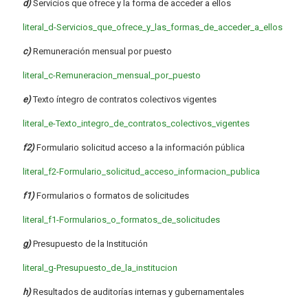
d)
Servicios que ofrece y la forma de acceder a ellos
literal_d-Servicios_que_ofrece_y_las_formas_de_acceder_a_ellos
c)
Remuneración mensual por puesto
literal_c-Remuneracion_mensual_por_puesto
e)
Texto íntegro de contratos colectivos vigentes
literal_e-Texto_integro_de_contratos_colectivos_vigentes
f2)
Formulario solicitud acceso a la información pública
literal_f2-Formulario_solicitud_acceso_informacion_publica
f1)
Formularios o formatos de solicitudes
literal_f1-Formularios_o_formatos_de_solicitudes
g)
Presupuesto de la Institución
literal_g-Presupuesto_de_la_institucion
h)
Resultados de auditorías internas y gubernamentales