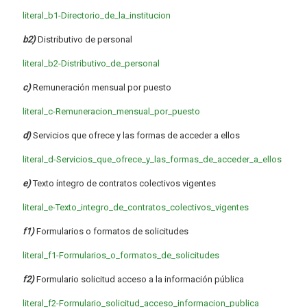
literal_b1-Directorio_de_la_institucion
b2)
Distributivo de personal
literal_b2-Distributivo_de_personal
c)
Remuneración mensual por puesto
literal_c-Remuneracion_mensual_por_puesto
d)
Servicios que ofrece y las formas de acceder a ellos
literal_d-Servicios_que_ofrece_y_las_formas_de_acceder_a_ellos
e)
Texto íntegro de contratos colectivos vigentes
literal_e-Texto_integro_de_contratos_colectivos_vigentes
f1)
Formularios o formatos de solicitudes
literal_f1-Formularios_o_formatos_de_solicitudes
f2)
Formulario solicitud acceso a la información pública
literal_f2-Formulario_solicitud_acceso_informacion_publica