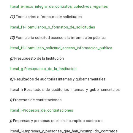
literal_e-Texto_integro_de_contratos_colectivos_vigentes
f1)
Formularios o formatos de solicitudes
literal_f1-Formularios_o_formatos_de_solicitudes
f2)
Formulario solicitud acceso a la información pública
literal_f2-Formulario_solicitud_acceso_informacion_publica
g)
Presupuesto de la Institución
literal_g-Presupuesto_de_la_institucion
h)
Resultados de auditorías internas y gubernamentales
literal_h-Resultados_de_auditorias_internas_y_gubernamentales
i)
Procesos de contrataciones
literal_i-Procesos_de_contrataciones
j)
Empresas y personas que han incumplido contratos
literal_j-Empresas_y_personas_que_han_incumplido_contratos