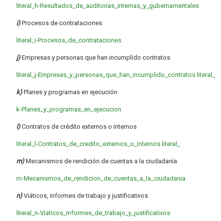
literal_h-Resultados_de_auditorias_internas_y_gubernamentales
i)
Procesos de contrataciones
literal_i-Procesos_de_contrataciones
j)
Empresas y personas que han incumplido contratos
literal_j-Empresas_y_personas_que_han_incumplido_contratos
literal_
k)
Planes y programas en ejecución
k-Planes_y_programas_en_ejecucion
l)
Contratos de crédito externos o internos
literal_l-Contratos_de_credito_externos_o_internos
literal_
m)
Mecanismos de rendición de cuentas a la ciudadanía
m-Mecanismos_de_rendicion_de_cuentas_a_la_ciudadania
n)
Viáticos, informes de trabajo y justificativos
literal_n-Viaticos_informes_de_trabajo_y_justificativos