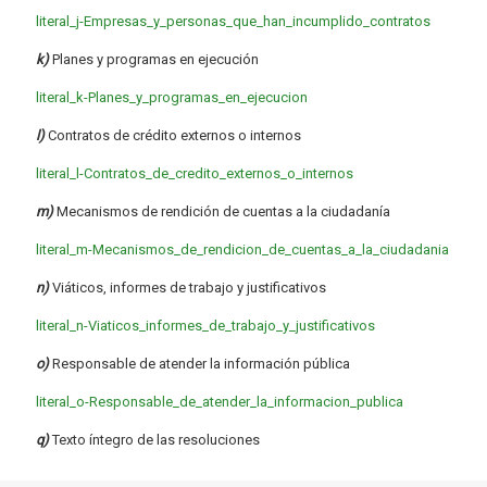
literal_j-Empresas_y_personas_que_han_incumplido_contratos
k)
Planes y programas en ejecución
literal_k-Planes_y_programas_en_ejecucion
l)
Contratos de crédito externos o internos
literal_l-Contratos_de_credito_externos_o_internos
m)
Mecanismos de rendición de cuentas a la ciudadanía
literal_m-Mecanismos_de_rendicion_de_cuentas_a_la_ciudadania
n)
Viáticos, informes de trabajo y justificativos
literal_n-Viaticos_informes_de_trabajo_y_justificativos
o)
Responsable de atender la información pública
literal_o-Responsable_de_atender_la_informacion_publica
q)
Texto íntegro de las resoluciones