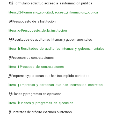
f2)
Formulario solicitud acceso a la información pública
literal_f2-Formulario_solicitud_acceso_informacion_publica
g)
Presupuesto de la Institución
literal_g-Presupuesto_de_la_institucion
h)
Resultados de auditorías internas y gubernamentales
literal_h-Resultados_de_auditorias_internas_y_gubernamentales
i)
Procesos de contrataciones
literal_i-Procesos_de_contrataciones
j)
Empresas y personas que han incumplido contratos
literal_j-Empresas_y_personas_que_han_incumplido_contratos
k)
Planes y programas en ejecución
literal_k-Planes_y_programas_en_ejecucion
l)
Contratos de crédito externos o internos