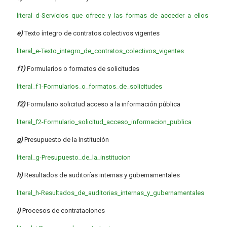
literal_d-Servicios_que_ofrece_y_las_formas_de_acceder_a_ellos
e)
Texto íntegro de contratos colectivos vigentes
literal_e-Texto_integro_de_contratos_colectivos_vigentes
f1)
Formularios o formatos de solicitudes
literal_f1-Formularios_o_formatos_de_solicitudes
f2)
Formulario solicitud acceso a la información pública
literal_f2-Formulario_solicitud_acceso_informacion_publica
g)
Presupuesto de la Institución
literal_g-Presupuesto_de_la_institucion
h)
Resultados de auditorías internas y gubernamentales
literal_h-Resultados_de_auditorias_internas_y_gubernamentales
i)
Procesos de contrataciones