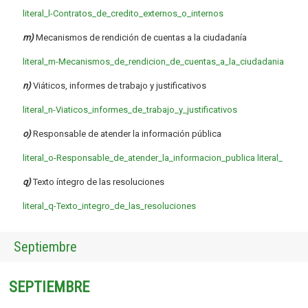
literal_l-Contratos_de_credito_externos_o_internos
m)
Mecanismos de rendición de cuentas a la ciudadanía
literal_m-Mecanismos_de_rendicion_de_cuentas_a_la_ciudadania
n)
Viáticos, informes de trabajo y justificativos
literal_n-Viaticos_informes_de_trabajo_y_justificativos
o)
Responsable de atender la información pública
literal_o-Responsable_de_atender_la_informacion_publica
literal_
q)
Texto íntegro de las resoluciones
literal_q-Texto_integro_de_las_resoluciones
Septiembre
SEPTIEMBRE