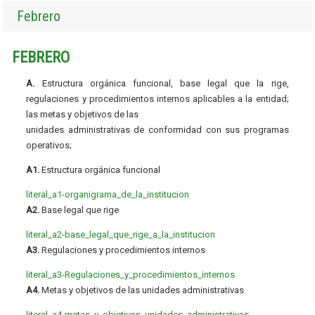
Febrero
FEBRERO
A.
Estructura orgánica funcional, base legal que la rige,
regulaciones y procedimientos internos aplicables a la entidad;
las metas y objetivos de las
unidades administrativas de conformidad con sus programas
operativos;
A1.
Estructura orgánica funcional
literal_a1-organigrama_de_la_institucion
A2.
Base legal que rige
literal_a2-base_legal_que_rige_a_la_institucion
A3.
Regulaciones y procedimientos internos
literal_a3-Regulaciones_y_procedimientos_internos
A4.
Metas y objetivos de las unidades administrativas
literal_a4-metas_y_objetivos_unidades_administrativas