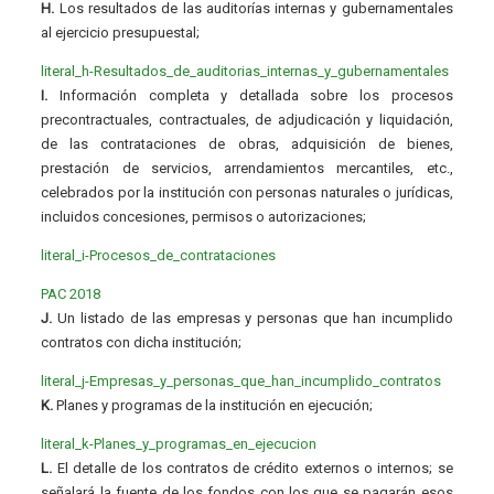
H.
Los resultados de las auditorías internas y gubernamentales
al ejercicio presupuestal;
literal_h-Resultados_de_auditorias_internas_y_gubernamentales
I.
Información completa y detallada sobre los procesos
precontractuales, contractuales, de adjudicación y liquidación,
de las contrataciones de obras, adquisición de bienes,
prestación de servicios, arrendamientos mercantiles, etc.,
celebrados por la institución con personas naturales o jurídicas,
incluidos concesiones, permisos o autorizaciones;
literal_i-Procesos_de_contrataciones
PAC 2018
J.
Un listado de las empresas y personas que han incumplido
contratos con dicha institución;
literal_j-Empresas_y_personas_que_han_incumplido_contratos
K.
Planes y programas de la institución en ejecución;
literal_k-Planes_y_programas_en_ejecucion
L.
El detalle de los contratos de crédito externos o internos; se
señalará la fuente de los fondos con los que se pagarán esos