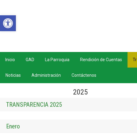
Abrir barra de herramientas
Inicio
GAD
La Parroquia
Rendición de Cuentas
Tr
Noticias
Administración
Contáctenos
2025
TRANSPARENCIA 2025
Enero