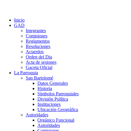
Inicio
GAD
Integrantes
Comisiones
Reglamentos
Resoluciones
Acuerdos
Orden del Dia
Acta de sesiones
Gaceta Oficial
La Parroquia
San Bartolomé
Datos Generales
Historia
Símbolos Parroquiales
División Política
Instituciones
Ubicación Geográfica
Autoridades
Orgánico Funcional
Autoridades
Comisiones