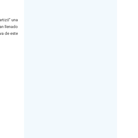
rtizó” una
an llenado
va de este