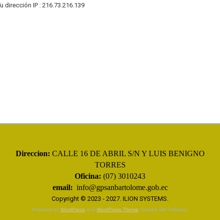
u dirección IP : 216.73.216.139
Direccion:
CALLE 16 DE ABRIL S/N Y LUIS BENIGNO
TORRES
Oficina:
(07) 3010243
email:
info@gpsanbartolome.gob.ec
Copyright © 2023 - 2027.
ILION SYSTEMS
.
Powered by
WordPress
and
WordPress Theme
created with Artisteer.