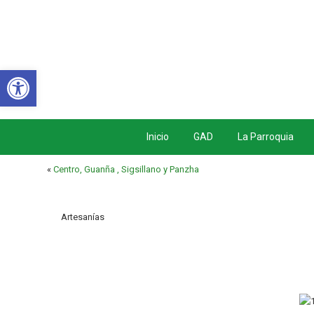
Abrir barra de herramientas
Inicio
GAD
La Parroquia
«
Centro, Guanña , Sigsillano y Panzha
Artesanías