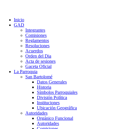
Inicio
GAD
Integrantes
Comisiones
Reglamentos
Resoluciones
Acuerdos
Orden del Dia
Acta de sesiones
Gaceta Oficial
La Parroquia
San Bartolomé
Datos Generales
Historia
Símbolos Parroquiales
División Política
Instituciones
Ubicación Geográfica
Autoridades
Orgánico Funcional
Autoridades
Comisiones