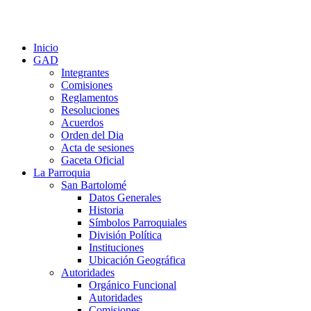
Inicio
GAD
Integrantes
Comisiones
Reglamentos
Resoluciones
Acuerdos
Orden del Dia
Acta de sesiones
Gaceta Oficial
La Parroquia
San Bartolomé
Datos Generales
Historia
Símbolos Parroquiales
División Política
Instituciones
Ubicación Geográfica
Autoridades
Orgánico Funcional
Autoridades
Comisiones