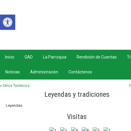
Abrir barra de herramientas
Inicio
GAD
La Parroquia
Rendición de Cuentas
Tr
Noticias
Administración
Contáctenos
«
Sitios Turísticos
Leyendas y tradiciones
Leyendas
Visitas