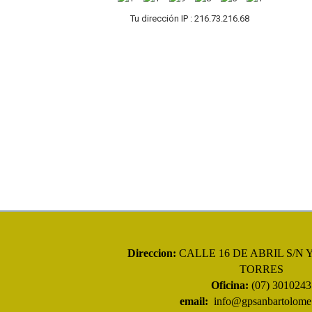
Tu dirección IP : 216.73.216.68
Direccion:
CALLE 16 DE ABRIL S/N 
TORRES
Oficina:
(07) 3010243
email:
info@gpsanbartolome.