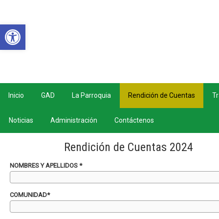
Abrir barra de herramientas
Inicio
GAD
La Parroquia
Rendición de Cuentas
Tr
Noticias
Administración
Contáctenos
Rendición de Cuentas 2024
NOMBRES Y APELLIDOS *
COMUNIDAD*