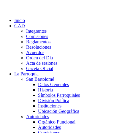
Inicio
GAD
Integrantes
Comisiones
Reglamentos
Resoluciones
Acuerdos
Orden del Dia
Acta de sesiones
Gaceta Oficial
La Parroquia
San Bartolomé
Datos Generales
Historia
Símbolos Parroquiales
División Política
Instituciones
Ubicación Geográfica
Autoridades
Orgánico Funcional
Autoridades
Comisiones